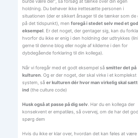
burde være der”, så forsøg at tænke over din egen
holdning. Du behøver ikke irettesætte personen i
situationen (der er sikkert årsager til de tænker som de
på det tidspunkt), men
foregå i stedet selv med et go
eksempel
. Er det noget, der gentager sig, kan du forkla
hvorfor du ikke er enig i den holdning der udtrykkes (lin
gerne til denne blog eller nogle af kilderne i den for
dybdegående forklaring til din kollega).
Når vi foregår med et godt eksempel så
smitter det på
kulturen
. Og er der noget, der skal virke i et komplekst
system, så
er kulturen dér hvor man virkelig skal sæt
ind
(the culture code)
Husk også at passe på dig selv
. Har du en kollega der
konsekvent er empatiløs, så overvej, om de har det god
spørg dem
Hvis du ikke er klar over, hvordan det kan føles at være