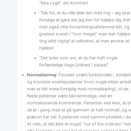
“ikke syge” der kommer)
“Tak for, at du ville dele det med mig – jeg skal
forsøge at gøre det jeg kan for hjælpe dig (hé
man også ofte forventningsafstemme lidt, og
gradere svaret i “hvor meget” man kan hjælpe
dog altid vigtigt at udtrykke, at man ønsker at
hjælpe)
“Det lyder som om, at du har haft nogle
forfærdelige dage [stilhed / pause]”
Normalisering
: Foruden svært funktionelle-, borderl
og kroniske smertepatienter (hvor nogle kilder anbef
man er lidt mere forsigtig med normalisering), vil de
fleste patienter være taknemmelige, ved en
normaliserende kommentar. Patienten ved ikke, at d
de er i gang med at gå igennem er helt normalt, og a
præcist har set 3 patienter med samme problem i da
At vide, at det ikke er noget “out of the ordinary” ka