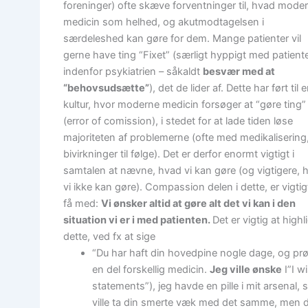
foreninger) ofte skæve forventninger til, hvad mode
medicin som helhed, og akutmodtagelsen i
særdeleshed kan gøre for dem. Mange patienter vil
gerne have ting “Fixet” (særligt hyppigt med patient
indenfor psykiatrien – såkaldt
besvær med at
“behovsudsætte”
), det de lider af. Dette har ført til 
kultur, hvor moderne medicin forsøger at “gøre ting”
(error of comission), i stedet for at lade tiden løse
majoriteten af problemerne (ofte med medikalisering
bivirkninger til følge). Det er derfor enormt vigtigt i
samtalen at nævne, hvad vi kan gøre (og vigtigere, 
vi ikke kan gøre). Compassion delen i dette, er vigtig
få med:
Vi ønsker altid at gøre alt det vi kan i den
situation vi er i med patienten.
Det er vigtig at highl
dette, ved fx at sige
“Du har haft din hovedpine nogle dage, og pr
en del forskellig medicin.
Jeg ville ønske
I”I w
statements”), jeg havde en pille i mit arsenal,
ville ta din smerte væk med det samme, men 