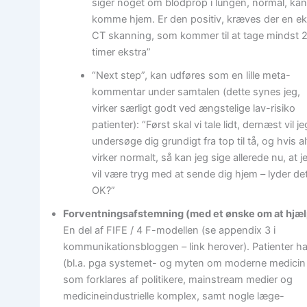
siger noget om blodprop i lungen, normal, ka
komme hjem. Er den positiv, kræves der en ek
CT skanning, som kommer til at tage mindst 
timer ekstra”
“Next step”, kan udføres som en lille meta-
kommentar under samtalen (dette synes jeg,
virker særligt godt ved ængstelige lav-risiko
patienter): “Først skal vi tale lidt, dernæst vil je
undersøge dig grundigt fra top til tå, og hvis al
virker normalt, så kan jeg sige allerede nu, at j
vil være tryg med at sende dig hjem – lyder de
OK?”
Forventningsafstemning (med et ønske om at hjæ
En del af FIFE / 4 F-modellen (se appendix 3 i
kommunikationsbloggen – link herover). Patienter ha
(bl.a. pga systemet- og myten om moderne medicin
som forklares af politikere, mainstream medier og
medicineindustrielle komplex, samt nogle læge-