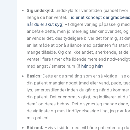
Sig undskyld
: undskyld for ventetiden (uanset hvor
længe de har ventet.
Tid er et koncept der gradbøjes
når du er akut syg
) – tidligere var jeg påpasselig med
anbefale dette, men jo mere jeg tænker over det, og
anvender det, des tydeligere bliver det for mig, at de
en let måde at opnå alliance med patienten fra start i
mange tilfælde. Og om ikke andet, anerkende, at de 
ventet i flere timer ofte lidende mere end nødvendigt
med angst / smerte m.m (jf
hér
og
hér
)
Basics:
Dette er de små ting som er så vigtige – se 
din patient mangler noget (mad eller vand, pude, tæ
lys, smertestillende) inden du går og når du kommer t
din patient. Det er enormt vigtigt, og indikerer, at du 
dem” og deres behov. Dette synes jeg mange dage, 
de vigtigste og mest indflydelsesrige ting, jeg gør fo
min patient
Sid ned
: Hvis vi sidder ned, vil både patienten og du