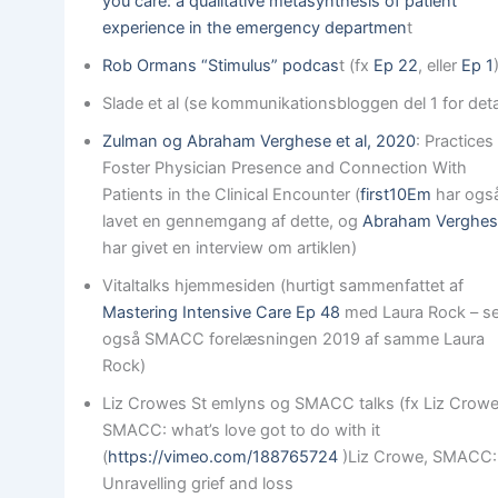
you care: a qualitative metasynthesis of patient
experience in the emergency departmen
t
Rob Ormans “Stimulus” podcas
t (fx
Ep 22
, eller
Ep 1
Slade et al (se kommunikationsbloggen del 1 for deta
Zulman og Abraham Verghese et al, 2020
: Practices
Foster Physician Presence and Connection With
Patients in the Clinical Encounter (
first10Em
har ogs
lavet en gennemgang af dette, og
Abraham Verghe
har givet en interview om artiklen)
Vitaltalks hjemmesiden (hurtigt sammenfattet af
Mastering Intensive Care Ep 48
med Laura Rock – se
også SMACC forelæsningen 2019 af samme Laura
Rock)
Liz Crowes St emlyns og SMACC talks (fx Liz Crowe
SMACC: what’s love got to do with it
(
https://vimeo.com/188765724
)Liz Crowe, SMACC:
Unravelling grief and loss