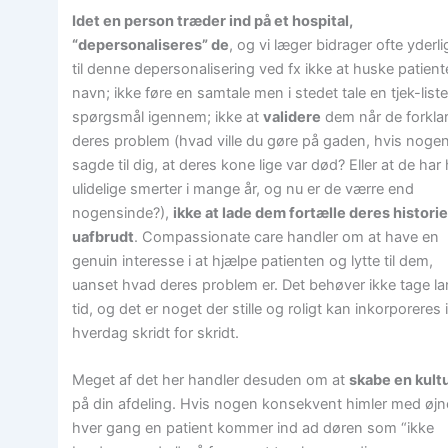
Idet en person træder ind på et hospital,
“depersonaliseres” de
, og vi læger bidrager ofte yderli
til denne depersonalisering ved fx ikke at huske patien
navn; ikke føre en samtale men i stedet tale en tjek-liste
spørgsmål igennem; ikke at
validere
dem når de forkla
deres problem (hvad ville du gøre på gaden, hvis noge
sagde til dig, at deres kone lige var død? Eller at de har 
ulidelige smerter i mange år, og nu er de værre end
nogensinde?),
ikke at lade dem fortælle deres histori
uafbrudt
. Compassionate care handler om at have en
genuin interesse i at hjælpe patienten og lytte til dem,
uanset hvad deres problem er. Det behøver ikke tage l
tid, og det er noget der stille og roligt kan inkorporeres 
hverdag skridt for skridt.
Meget af det her handler desuden om at
skabe en kult
på din afdeling. Hvis nogen konsekvent himler med øjn
hver gang en patient kommer ind ad døren som “ikke