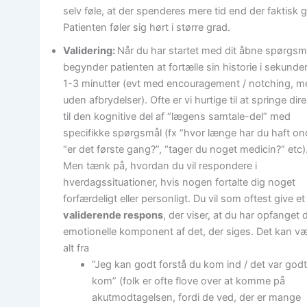
selv føle, at der spenderes mere tid end der faktisk g
Patienten føler sig hørt i større grad.
Validering:
Når du har startet med dit åbne spørgsm
begynder patienten at fortælle sin historie i sekunder 
1-3 minutter (evt med encouragement / notching, m
uden afbrydelser). Ofte er vi hurtige til at springe dir
til den kognitive del af “lægens samtale-del” med
specifikke spørgsmål (fx “hvor længe har du haft on
“er det første gang?”, “tager du noget medicin?” etc)
Men tænk på, hvordan du vil respondere i
hverdagssituationer, hvis nogen fortalte dig noget
forfærdeligt eller personligt. Du vil som oftest give et
validerende respons
, der viser, at du har opfanget 
emotionelle komponent af det, der siges. Det kan v
alt fra
“Jeg kan godt forstå du kom ind / det var god
kom” (folk er ofte flove over at komme på
akutmodtagelsen, fordi de ved, der er mange