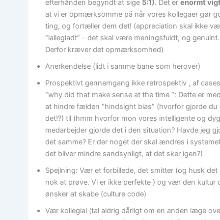
efterhånden begyndt at sige
5:1)
. Det er
enormt vigt
at vi er opmærksomme på når vores kollegaer gør g
ting, og fortæller dem det! (appreciation skal ikke v
“lallegladt” – det skal være meningsfuldt, og genuint.
Derfor kræver det opmærksomhed)
Anerkendelse (lidt i samme bane som herover)
Prospektivt gennemgang ikke retrospektiv , af case
“why did that make sense at the time “: Dette er med 
at hindre fælden “hindsight bias” (hvorfor gjorde du
det!?) til (hmm hvorfor mon vores intelligente og dyg
medarbejder gjorde det i den situation? Havde jeg gj
det samme? Er der noget der skal ændres i systemet
det bliver mindre sandsynligt, at det sker igen?)
Spejlning: Vær et forbillede, det smitter (og husk det 
nok at prøve. Vi er ikke perfekte ) og vær den kultur 
ønsker at skabe (culture code)
Vær kollegial (tal aldrig dårligt om en anden læge ove