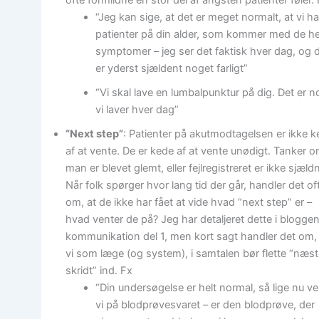
ofte formildne en stor del af angsten patienter føler.
“Jeg kan sige, at det er meget normalt, at vi ha
patienter på din alder, som kommer med de h
symptomer – jeg ser det faktisk hver dag, og 
er yderst sjældent noget farligt”
“Vi skal lave en lumbalpunktur på dig. Det er n
vi laver hver dag”
“Next step”
: Patienter på akutmodtagelsen er ikke 
af at vente. De er kede af at vente unødigt. Tanker 
man er blevet glemt, eller fejlregistreret er ikke sjæld
Når folk spørger hvor lang tid der går, handler det of
om, at de ikke har fået at vide hvad “next step” er –
hvad venter de på? Jeg har detaljeret dette i blogg
kommunikation del 1, men kort sagt handler det om,
vi som læge (og system), i samtalen bør flette “næs
skridt” ind. Fx
“Din undersøgelse er helt normal, så lige nu ve
vi på blodprøvesvaret – er den blodprøve, der