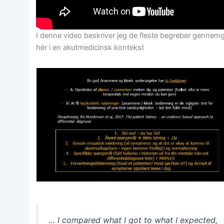
I denne video beskriver jeg de fleste begreber gennem
hér i en akutmedicinsk kontekst
… I compared what I got to what I expected,