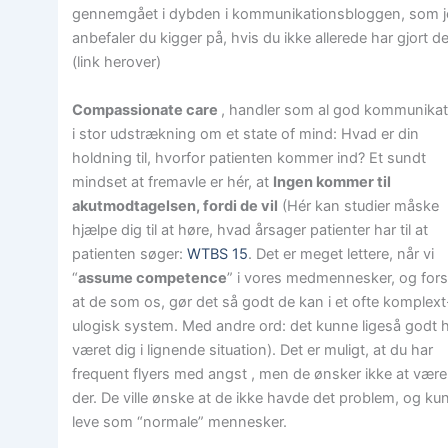
gennemgået i dybden i kommunikationsbloggen, som 
anbefaler du kigger på, hvis du ikke allerede har gjort de
(link herover)
Compassionate care
, handler som al god kommunikat
i stor udstrækning om et state of mind: Hvad er din
holdning til, hvorfor patienten kommer ind? Et sundt
mindset at fremavle er hér, at
Ingen kommer til
akutmodtagelsen, fordi de vil
(Hér kan studier måske
hjælpe dig til at høre, hvad årsager patienter har til at
patienten søger:
WTBS 15
. Det er meget lettere, når vi
“
assume competence
” i vores medmennesker, og fors
at de som os, gør det så godt de kan i et ofte komplex
ulogisk system. Med andre ord: det kunne ligeså godt 
været dig i lignende situation). Det er muligt, at du har
frequent flyers med angst , men de ønsker ikke at være
der. De ville ønske at de ikke havde det problem, og ku
leve som “normale” mennesker.