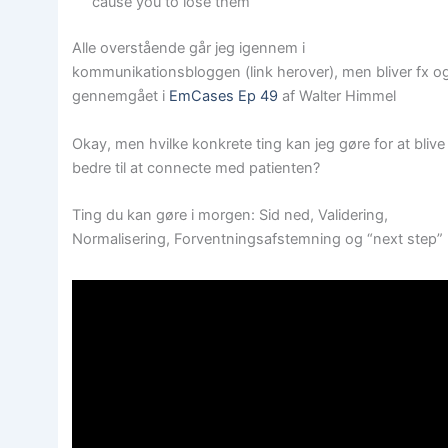
cause you to lose them
Alle overstående går jeg igennem i
kommunikationsbloggen (link herover), men bliver fx o
gennemgået i
EmCases Ep 49
af Walter Himmel
Okay, men hvilke konkrete ting kan jeg gøre for at blive
bedre til at connecte med patienten?
Ting du kan gøre i morgen: Sid ned, Validering,
Normalisering, Forventningsafstemning og “next step”