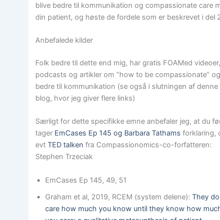
blive bedre til kommunikation og compassionate care 
din patient, og høste de fordele som er beskrevet i del 
Anbefalede kilder
Folk bedre til dette end mig, har gratis FOAMed videoer
podcasts og artikler om “how to be compassionate” o
bedre til kommunikation (se også i slutningen af denne
blog, hvor jeg giver flere links)
Særligt for dette specifikke emne anbefaler jeg, at du fø
tager
EmCases Ep 145 og Barbara Tathams
forklaring,
evt
TED talken
fra Compassionomics-co-forfatteren:
Stephen Trzeciak
EmCases Ep 145, 49, 51
Graham et al, 2019, RCEM (system delene):
They do
care how much you know until they know how muc