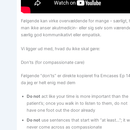
Følgende kan virke overvældende for mange – særligt, 
man ikke anser akutmedicin- eller sig selv som værend
særlig god kommunikativt eller empatisk.
Vi ligger ud med, hvad du ikke skal gøre:
Don’ts (for compassionate care)
Følgende “don’ts” er direkte kopieret fra Emcases Ep 1
da jeg er helt enig med dem
Do not
act like your time is more important than the
patient’s; once you walk in to listen to them, do not
have one foot out the door already
Do not
use sentences that start with “at least…”; it wi
never come across as compassionate