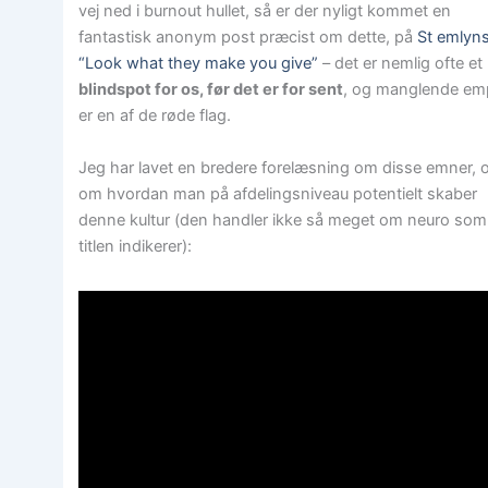
vej ned i burnout hullet, så er der nyligt kommet en
fantastisk anonym post præcist om dette, på
St emlyns
“Look what they make you give”
– det er nemlig ofte et
blindspot for os, før det er for sent
, og manglende em
er en af de røde flag.
Jeg har lavet en bredere forelæsning om disse emner, 
om hvordan man på afdelingsniveau potentielt skaber
denne kultur (den handler ikke så meget om neuro som
titlen indikerer):