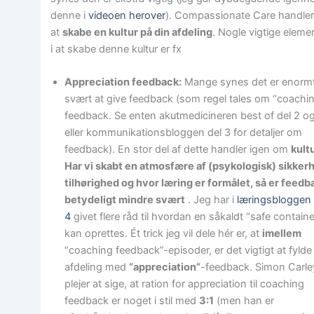
denne i
videoen herover
). Compassionate Care handle
at
skabe en kultur på din afdeling
. Nogle vigtige eleme
i at skabe denne kultur er fx
Appreciation feedback:
Mange synes det er enorm
svært at give feedback (som regel tales om “coachi
feedback. Se enten akutmedicineren best of del 2 o
eller kommunikationsbloggen del 3 for detaljer om
feedback). En stor del af dette handler igen om
kult
Har vi skabt en atmosfære af (psykologisk) sikker
tilhørighed og hvor læring er formålet, så er feedb
betydeligt mindre svært
. Jeg har i
læringsbloggen 
4
givet flere råd til hvordan en såkaldt “safe containe
kan oprettes. Ét trick jeg vil dele hér er, at
imellem
“coaching feedback”-episoder, er det vigtigt at fylde
afdeling med
“appreciation”
-feedback. Simon Carle
plejer at sige, at ration for appreciation til coaching
feedback er noget i stil med
3:1
(men han er