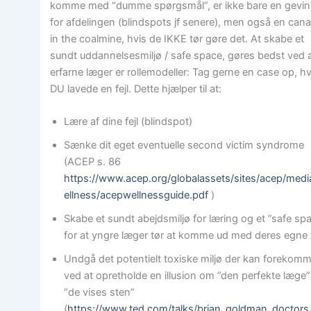
komme med “dumme spørgsmål”, er ikke bare en gevin
for afdelingen (blindspots jf senere), men også en cana
in the coalmine, hvis de IKKE tør gøre det. At skabe et
sundt uddannelsesmiljø / safe space, gøres bedst ved 
erfarne læger er rollemodeller: Tag gerne en case op, h
DU lavede en fejl. Dette hjælper til at:
Lære af dine fejl (blindspot)
Sænke dit eget eventuelle second victim syndrome
(ACEP s. 86
https://www.acep.org/globalassets/sites/acep/med
ellness/acepwellnessguide.pdf
)
Skabe et sundt abejdsmiljø for læring og et ”safe sp
for at yngre læger tør at komme ud med deres egne f
Undgå det potentielt toxiske miljø der kan forekomm
ved at opretholde en illusion om ”den perfekte læge”
“de vises sten”
(
https://www.ted.com/talks/brian_goldman_doctor