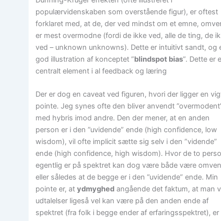
populærvidenskaben som overstående figur), er oftest
forklaret med, at de, der ved mindst om et emne, omve
er mest overmodne (fordi de ikke ved, alle de ting, de i
ved – unknown unknowns). Dette er intuitivt sandt, og 
god illustration af konceptet ”
blindspot bias
”. Dette er e
centralt element i al feedback og læring
Der er dog en caveat ved figuren, hvori der ligger en vig
pointe. Jeg synes ofte den bliver anvendt ”overmodent”
med hybris imod andre. Den der mener, at en anden
person er i den ”uvidende” ende (high confidence, low
wisdom), vil ofte implicit sætte sig selv i den ”vidende”
ende (high confidence, high wisdom). Hvor de to pers
egentlig er på spektret kan dog være både være omven
eller således at de begge er i den ”uvidende” ende. Min
pointe er, at
ydmyghed
angående det faktum, at man 
udtalelser ligeså vel kan være på den anden ende af
spektret (fra folk i begge ender af erfaringsspektret), er