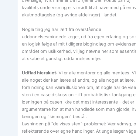
overlæge, hvis I mener de fortjener det. Fokus på høj
kvalitets undervisning er vi nødt til at have med på enh
akutmodtagelse (og øvrige afdelinger) i landet.
Nogle ting jeg har lært fra overstående
uddannelsesmindede læger, ud fra egen erfaring og so
en logisk følge af mit tidligere blogindlæg om evidense
området om usikkerhed, vil jeg nævne her som essentiel
at skabe et gunstigt uddannelsesmiljø:
Udflad hierakiet
: Vi er alle mentorer og alle mentees. Vi
alle noget der kan læres af andre, og alle noget at lære.
forhindring kan være illusionen om, at nogle har de vis
sten i en case diskussion – ift probabilistisk tankgang e
løsningen på casen ikke det mest interessante – det er
argumenterne for, at man handlede som man gjorde, hv
læringen og “løsningen” består.
Løsningen på “de vises sten”-problemet: Vær ydmyg, 
reflekterende over egne handlinger. At unge læger våge