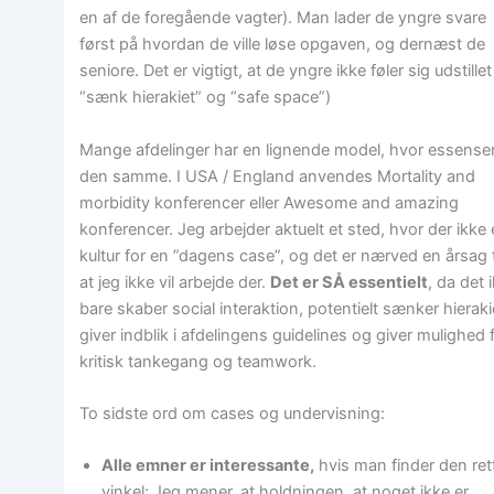
en af de foregående vagter). Man lader de yngre svare
først på hvordan de ville løse opgaven, og dernæst de
seniore. Det er vigtigt, at de yngre ikke føler sig udstillet 
“sænk hierakiet” og “safe space”)
Mange afdelinger har en lignende model, hvor essense
den samme. I USA / England anvendes Mortality and
morbidity konferencer eller Awesome and amazing
konferencer. Jeg arbejder aktuelt et sted, hvor der ikke 
kultur for en ”dagens case”, og det er nærved en årsag t
at jeg ikke vil arbejde der.
Det er SÅ essentielt
, da det 
bare skaber social interaktion, potentielt sænker hieraki
giver indblik i afdelingens guidelines og giver mulighed 
kritisk tankegang og teamwork.
To sidste ord om cases og undervisning:
Alle emner er interessante,
hvis man finder den ret
vinkel: Jeg mener, at holdningen, at noget ikke er