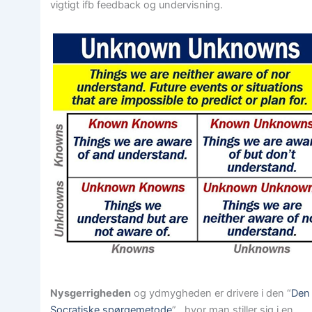
vigtigt ifb feedback og undervisning.
Nysgerrigheden
og ydmygheden er drivere i den “
Den
Socratiske spørgemetode
” , hvor man stiller sig i en