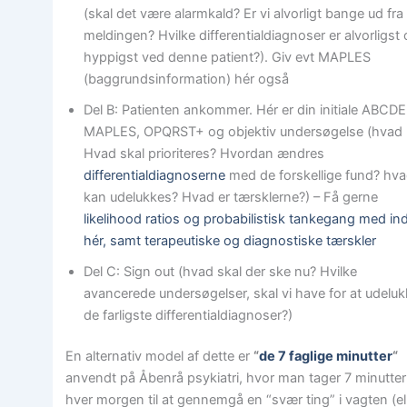
(skal det være alarmkald? Er vi alvorligt bange ud fra
meldingen? Hvilke differentialdiagnoser er alvorligst
hyppigst ved denne patient?). Giv evt MAPLES
(baggrundsinformation) hér også
Del B: Patienten ankommer. Hér er din initiale ABCDE
MAPLES, OPQRST+ og objektiv undersøgelse (hvad
Hvad skal prioriteres? Hvordan ændres
differentialdiagnoserne
med de forskellige fund? hv
kan udelukkes? Hvad er tærsklerne?) – Få gerne
likelihood ratios og probabilistisk tankegang med in
hér, samt terapeutiske og diagnostiske tærskler
Del C: Sign out (hvad skal der ske nu? Hvilke
avancerede undersøgelser, skal vi have for at udelu
de farligste differentialdiagnoser?)
En alternativ model af dette er
“
de 7 faglige minutter
“
anvendt på Åbenrå psykiatri, hvor man tager 7 minutter
hver morgen til at gennemgå en “svær ting” i vagten (el