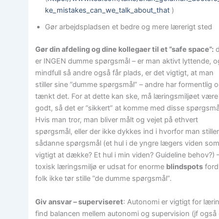
ke_mistakes_can_we_talk_about_that
)
Gør arbejdspladsen et bedre og mere lærerigt sted
Gør din afdeling og dine kollegaer til et ”safe space”:
d
er INGEN dumme spørgsmål – er man aktivt lyttende, o
mindfull så andre også får plads, er det vigtigt, at man
stiller sine ”dumme spørgsmål” – andre har formentlig 
tænkt det. For at dette kan ske, må læringsmiljøet være
godt, så det er ”sikkert” at komme med disse spørgsmå
Hvis man tror, man bliver målt og vejet på ethvert
spørgsmål, eller der ikke dykkes ind i hvorfor man stille
sådanne spørgsmål (et hul i de yngre lægers viden som
vigtigt at dække? Et hul i min viden? Guideline behov?) –
toxisk læringsmiljø er udsat for enorme
blindspots
ford
folk ikke tør stille ”de dumme spørgsmål”.
Giv ansvar – superviseret
: Autonomi er vigtigt for læri
find balancen mellem autonomi og supervision (jf også 