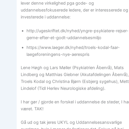
lever denne virkelighed pga gode- og
uddannelsesfokuserede ledere, der er interesserede og
investerede i uddannelse:
http://ugeskriftet.dk/nyhed/yngre-psykiatere-rejser-
gerne-efter-et-godt-uddannelsesmiljo
https://www.laeger.dk/nyhed/troels-kodal-faar-
laegeforeningens-nye-aerespris
Lene Høgh og Lars Møller (Psykiatrien Åbenrå), Mats
Lindberg og Matthias Giebner (Akutafdelingen Åbenrå),
Troels Kodal og Christina Bjørn (Esbjerg sygehus), Met
Lindelof (Tidl Herlev Neurologiske afdeling).
I har gør / gjorde en forskel i uddannelse de steder, I ha
været. TAK!
Gå ud og tak jeres UKYL og Uddannelsesansvarlige