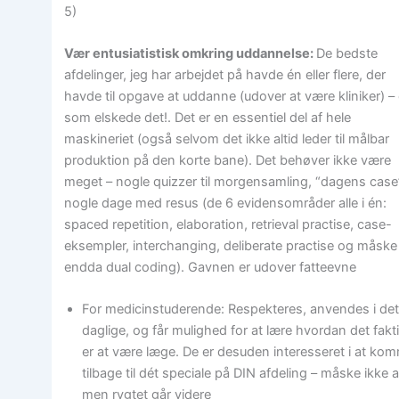
5)
Vær entusiatistisk omkring uddannelse:
De bedste
afdelinger, jeg har arbejdet på havde én eller flere, der
havde til opgave at uddanne (udover at være kliniker) –
som elskede det!. Det er en essentiel del af hele
maskineriet (også selvom det ikke altid leder til målbar
produktion på den korte bane). Det behøver ikke være
meget – nogle quizzer til morgensamling, “dagens case
nogle dage med resus (de 6 evidensområder alle i én:
spaced repetition, elaboration, retrieval practise, case-
eksempler, interchanging, deliberate practise og måske
endda dual coding). Gavnen er udover fatteevne
For medicinstuderende: Respekteres, anvendes i de
daglige, og får mulighed for at lære hvordan det fakt
er at være læge. De er desuden interesseret i at ko
tilbage til dét speciale på DIN afdeling – måske ikke al
men rygtet går videre