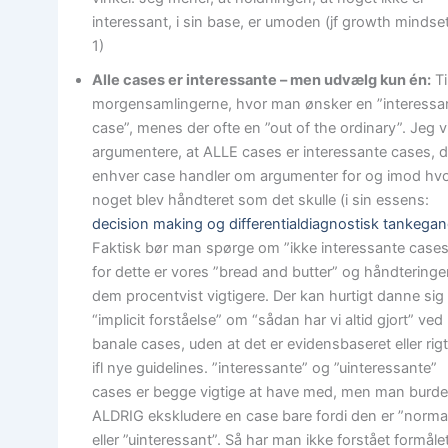
interessant, i sin base, er umoden (jf growth mindset
1)
Alle cases er interessante – men udvælg kun én:
Ti
morgensamlingerne, hvor man ønsker en ”interessa
case”, menes der ofte en ”out of the ordinary”. Jeg vi
argumentere, at ALLE cases er interessante cases, 
enhver case handler om argumenter for og imod hvo
noget blev håndteret som det skulle (i sin essens:
decision making og differentialdiagnostisk tankega
Faktisk bør man spørge om ”ikke interessante cases
for dette er vores ”bread and butter” og håndteringe
dem procentvist vigtigere. Der kan hurtigt danne sig
“implicit forståelse” om “sådan har vi altid gjort” ved 
banale cases, uden at det er evidensbaseret eller rigt
ifl nye guidelines. ”interessante” og ”uinteressante”
cases er begge vigtige at have med, men man burd
ALDRIG ekskludere en case bare fordi den er ”norma
eller ”uinteressant”. Så har man ikke forstået formåle