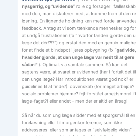
nysgerrig, og ”uvidende
” rolle og forsøger i fællesskab
med den, man diskuterer med, at komme frem til den re
løsning. En lignende holdning kan med fordel anvendes
feedback. Antag at vi som tænkende mennesker og fo
at undgå frustrationen (fx “hvorfor fanden gjorde den 
læge det dér!?!?”) og erstat den med en genuin muligh
for at finde et blindspot i jeres opbygning (fx “
gad vide
hvad der gjorde, at den unge læge var nødt til at gøre
sådan
?”). Optimalt via samtale sammen. Så kan det
sagtens være, at svaret er uvidenhed (har I fortalt det ti
den unge læge? Har introduktionen været god nok? er
guidelines til at finde?), dovenskab (for meget arbejde?
sociale problemer hjemme? fejl-forstået arbejdsmoral if
læge-faget?) eller andet – men der er altid en årsag!
Så når du som ung læge sidder med et spørgsmål til en
forelæsning eller til morgenkonference, som ikke
addresseres, eller som antages er “selvfølgelig viden” –