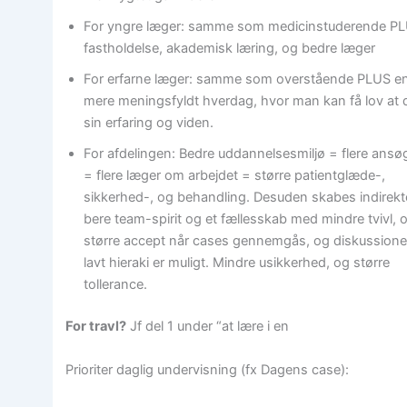
For yngre læger: samme som medicinstuderende P
fastholdelse, akademisk læring, og bedre læger
For erfarne læger: samme som overstående PLUS e
mere meningsfyldt hverdag, hvor man kan få lov at 
sin erfaring og viden.
For afdelingen: Bedre uddannelsesmiljø = flere ansø
= flere læger om arbejdet = større patientglæde-,
sikkerhed-, og behandling. Desuden skabes indirekt
bere team-spirit og et fællesskab med mindre tvivl, 
større accept når cases gennemgås, og diskussioner
lavt hieraki er muligt. Mindre usikkerhed, og større
tollerance.
For travl?
Jf del 1 under “at lære i en
Prioriter daglig undervisning (fx Dagens case):