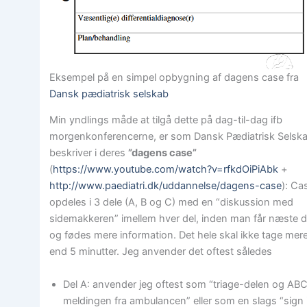
Eksempel på en simpel opbygning af dagens case fra
Dansk pædiatrisk selskab
Min yndlings måde at tilgå dette på dag-til-dag ifb
morgenkonferencerne, er som Dansk Pædiatrisk Selsk
beskriver i deres
”dagens case”
(
https://www.youtube.com/watch?v=rfkdOiPiAbk
+
http://www.paediatri.dk/uddannelse/dagens-case
): Ca
opdeles i 3 dele (A, B og C) med en “diskussion med
sidemakkeren” imellem hver del, inden man får næste d
og fødes mere information. Det hele skal ikke tage mer
end 5 minutter. Jeg anvender det oftest således
Del A: anvender jeg oftest som “triage-delen og AB
meldingen fra ambulancen” eller som en slags “sign 