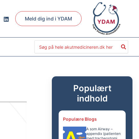
Meld dig ind i YDAM
Søg
efter:
Populært
indhold
Populære Blogs
A som Airway –
appendix (patienten
med tracheostomi