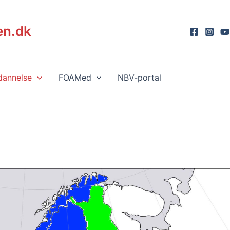
en.dk
annelse
FOAMed
NBV-portal