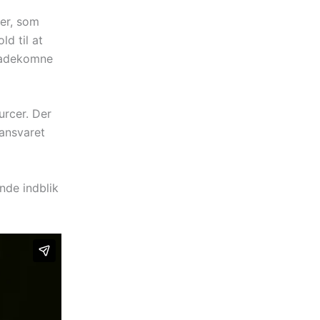
ler, som
d til at
skadekomne
urcer. Der
 ansvaret
nde indblik