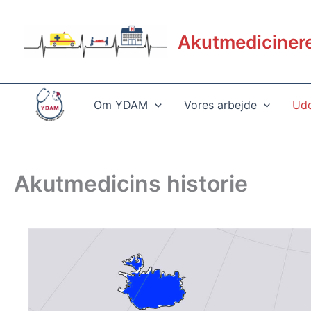
Gå
til
Akutmediciner
indholdet
Om YDAM
Vores arbejde
Udd
Akutmedicins historie