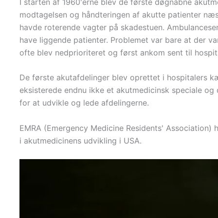
I starten af 1960'erne blev de første døgnåbne akutm
modtagelsen og håndteringen af akutte patienter næs
havde roterende vagter på skadestuen. Ambulanceservi
have liggende patienter. Problemet var bare at der va
ofte blev nedprioriteret og først ankom sent til hospit
De første akutafdelinger blev oprettet i hospitalers 
eksisterede endnu ikke et akutmedicinsk speciale og 
for at udvikle og lede afdelingerne.
EMRA (Emergency Medicine Residents' Association) ha
i akutmedicinens udvikling i USA.