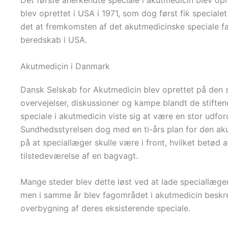
blev oprettet i USA i 1971, som dog først fik specialet
det at fremkomsten af det akutmedicinske speciale fa
beredskab i USA.
Akutmedicin i Danmark
Dansk Selskab for Akutmedicin blev oprettet på den st
overvejelser, diskussioner og kampe blandt de stift
speciale i akutmedicin viste sig at være en stor udf
Sundhedsstyrelsen dog med en ti-års plan for den aku
på at speciallæger skulle være i front, hvilket betø
tilstedeværelse af en bagvagt.
Mange steder blev dette løst ved at lade speciallæger
men i samme år blev fagområdet i akutmedicin beskrev
overbygning af deres eksisterende speciale.