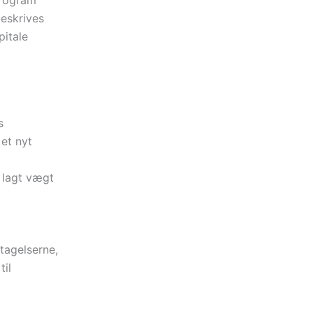
beskrives
pitale
s
et nyt
 lagt vægt
tagelserne,
til