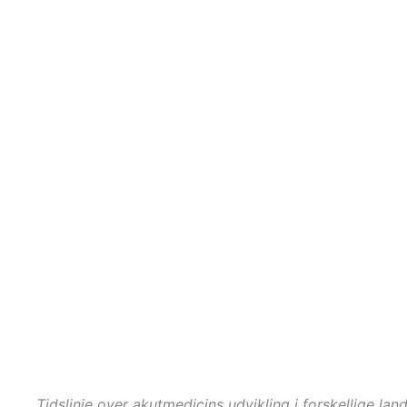
Tidslinje over akutmedicins udvikling i forskellige land