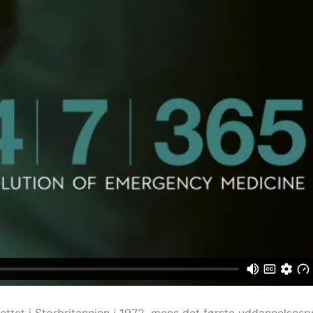
ettet i Storbritannien i 1972, mens det første uddannelses