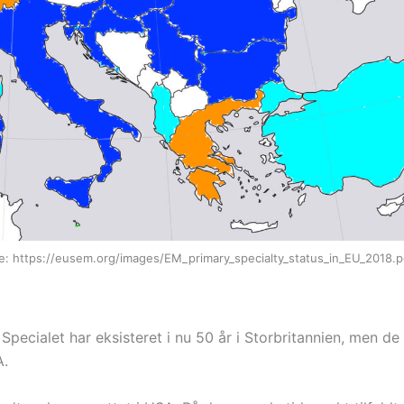
lde: https://eusem.org/images/EM_primary_specialty_status_in_EU_2018.p
ecialet har eksisteret i nu 50 år i Storbritannien, men de 
A.