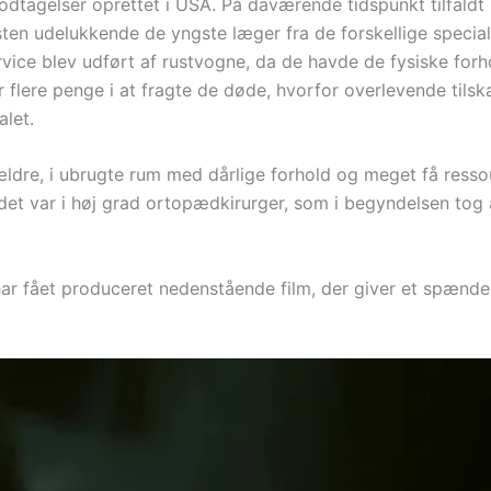
odtagelser oprettet i USA. På daværende tidspunkt tilfaldt
ten udelukkende de yngste læger fra de forskellige specia
ce blev udført af rustvogne, da de havde de fysiske forhol
r flere penge i at fragte de døde, hvorfor overlevende til
alet.
kældre, i ubrugte rum med dårlige forhold og meget få resso
det var i høj grad ortopædkirurger, som i begyndelsen tog
r fået produceret nedenstående film, der giver et spænde