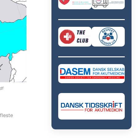
df
fleste