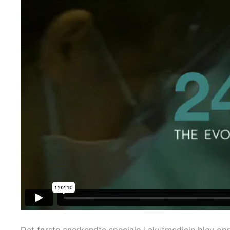
Det første anerkendte speciale i akutmedicin blev opr