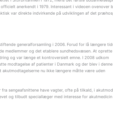
 officielt anerkendt i 1979. Interessant i videoen ovenover 
ktisk var direkte indvirkende på udviklingen af det præhos
iftende generalforsamling i 2006. Forud for lå længere tid
ende medlemmer og det etablere sundhedsvæsen. At oprette 
ordring og var længe et kontroversielt emne. I 2008 udkom
tte modtagelse af patienter i Danmark og der blev i denne
d at akutmodtagelserne nu ikke længere måtte være uden
 fra sengeafsnittene have vagter, ofte på tilkald, i akutmod
et og tilbudt speciallæger med interesse for akutmedicin 