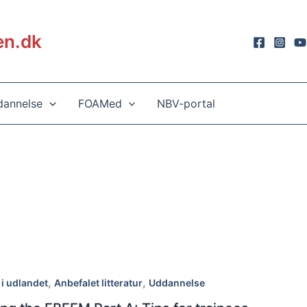
en.dk
annelse
FOAMed
NBV-portal
,
,
i udlandet
Anbefalet litteratur
Uddannelse