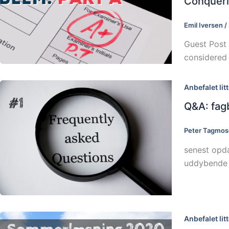
Conqueri
Emil Iversen
/
Guest Post 
considered 
Anbefalet lit
Q&A: fagb
Peter Tagmo
senest opda
uddybende s
Anbefalet lit