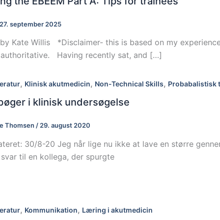
ng the EBEEM Part A: Tips for trainees
27. september 2025
by Kate Willis *Disclaimer- this is based on my experien
authoritative. Having recently sat, and […]
,
,
,
teratur
Klinisk akutmedicin
Non-Technical Skills
Probabalistisk
øger i klinisk undersøgelse
se Thomsen
/
29. august 2020
teret: 30/8-20 Jeg når lige nu ikke at lave en større genne
var til en kollega, der spurgte
,
,
teratur
Kommunikation
Læring i akutmedicin