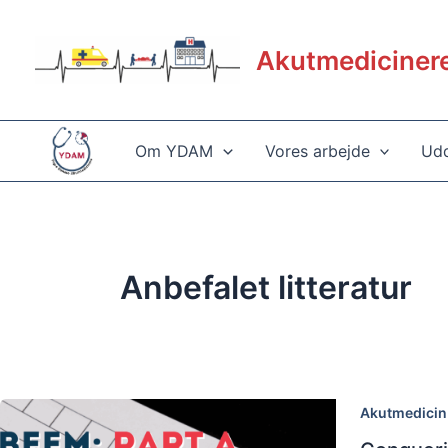
Gå
til
Akutmediciner
indholdet
Om YDAM
Vores arbejde
Udd
Anbefalet litteratur
Akutmedicin 