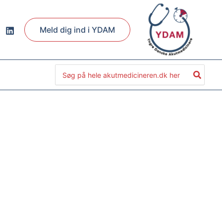
Meld dig ind i YDAM
Søg
efter: