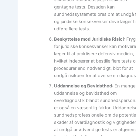
gentagne tests. Desuden kan
sundhedssystemets pres om at undgå f
og juridiske konsekvenser drive læger til
udføre flere tests.
Beskyttelse mod Juridiske Risici
: Fry
for juridiske konsekvenser kan motiver
læger til at praktisere defensiv medicin,
hvilket indebærer at bestille flere tests 
procedurer end nødvendigt, blot for at
undgå risikoen for at overse en diagnos
Uddannelse og Bevidsthed
: En mange
uddannelse og bevidsthed om
overdiagnostik blandt sundhedsperson
er også en væsentlig faktor. Uddannels
sundhedsprofessionelle om de potentiel
skader af overdiagnostik og vigtighede
at undgå unødvendige tests er afgøren