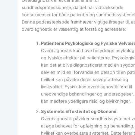
Overdiagnostik er et centralt emne for
sundhedsprofessionelle, da det har vidtrækkende
konsekvenser for både patienter og sundhedssystemet
Denne podcastepisode fremhæver vigtige årsager til, a
overdiagnostik er væsentlig at forstå og adressere:
Patientens Psykologiske og Fysiske Velvær
Overdiagnostik kan have betydelige psykolog
og fysiske effekter på patienterne. Psykologis
kan det at blive diagnosticeret med en sygdo
selv en mild en, forvandle en person til en pati
hvilket kan påvirke deres selvopfattelse og
livskvalitet. Fysisk kan overdiagnostik føre til
unødvendige behandlinger og undersøgelser,
kan medføre yderligere risici og bivirkninger.
Systemets Effektivitet og Økonomi
:
Overdiagnostik påvirker sundhedssystemet v
at øge behovet for opfølgning og behandling,
hvilket kan overbelaste systemet. Dette fører ti