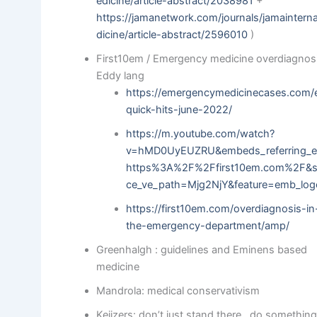
edicine/article-abstract/2038981
+
https://jamanetwork.com/journals/jamaintern
dicine/article-abstract/2596010
)
First10em / Emergency medicine overdiagnosi
Eddy lang
https://emergencymedicinecases.com
quick-hits-june-2022/
https://m.youtube.com/watch?
v=hMD0UyEUZRU&embeds_referring_e
https%3A%2F%2Ffirst10em.com%2F&s
ce_ve_path=Mjg2NjY&feature=emb_log
https://first10em.com/overdiagnosis-in
the-emergency-department/amp/
Greenhalgh : guidelines and Eminens based
medicine
Mandrola: medical conservativism
Keijzers: don’t just stand there , do somethin