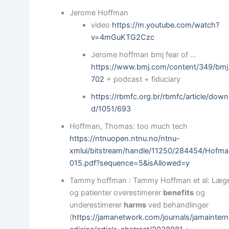
Jerome Hoffman
video
https://m.youtube.com/watch?
v=4mGuKTG2Czc
Jerome hoffman bmj fear of …
https://www.bmj.com/content/349/bmj
702
+ podcast + fiduciary
https://rbmfc.org.br/rbmfc/article/down
d/1051/693
Hoffman, Thomas: too much tech
https://ntnuopen.ntnu.no/ntnu-
xmlui/bitstream/handle/11250/284454/Hofm
015.pdf?sequence=5&isAllowed=y
Tammy hoffman : Tammy Hoffman et al: Læg
og patienter overestimerer
benefits
og
underestimerer
harms
ved behandlinger
(
https://jamanetwork.com/journals/jamainter