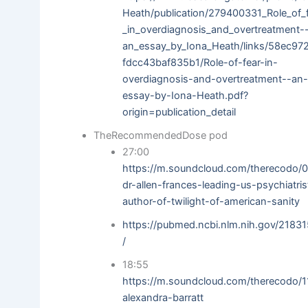
Heath/publication/279400331_Role_of_
_in_overdiagnosis_and_overtreatment-
an_essay_by_Iona_Heath/links/58ec97
fdcc43baf835b1/Role-of-fear-in-
overdiagnosis-and-overtreatment--an
essay-by-Iona-Heath.pdf?
origin=publication_detail
TheRecommendedDose pod
27:00
https://m.soundcloud.com/therecodo/
dr-allen-frances-leading-us-psychiatris
author-of-twilight-of-american-sanity
https://pubmed.ncbi.nlm.nih.gov/2183
/
18:55
https://m.soundcloud.com/therecodo/1
alexandra-barratt