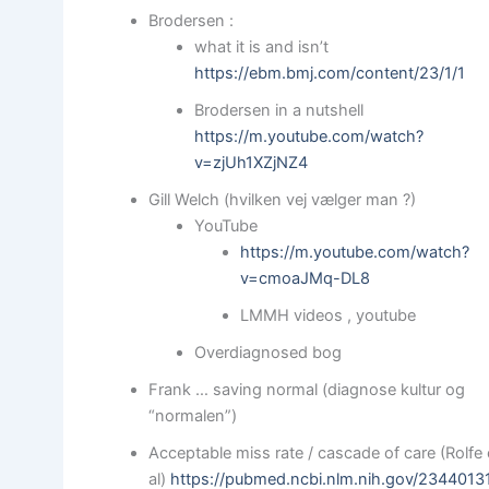
Brodersen :
what it is and isn’t
https://ebm.bmj.com/content/23/1/1
Brodersen in a nutshell
https://m.youtube.com/watch?
v=zjUh1XZjNZ4
Gill Welch (hvilken vej vælger man ?)
YouTube
https://m.youtube.com/watch?
v=cmoaJMq-DL8
LMMH videos , youtube
Overdiagnosed bog
Frank … saving normal (diagnose kultur og
“normalen”)
Acceptable miss rate / cascade of care (Rolfe 
al)
https://pubmed.ncbi.nlm.nih.gov/2344013