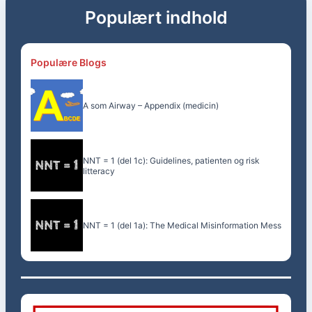
Populært indhold
Populære Blogs
A som Airway – Appendix (medicin)
NNT = 1 (del 1c): Guidelines, patienten og risk
litteracy
NNT = 1 (del 1a): The Medical Misinformation Mess